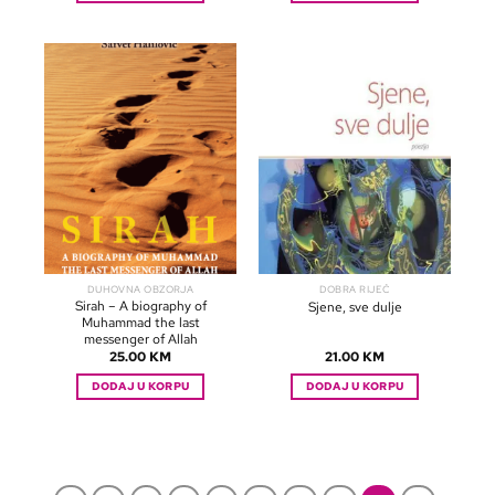
DUHOVNA OBZORJA
DOBRA RIJEČ
Sirah – A biography of
Sjene, sve dulje
Muhammad the last
messenger of Allah
25.00
KM
21.00
KM
DODAJ U KORPU
DODAJ U KORPU