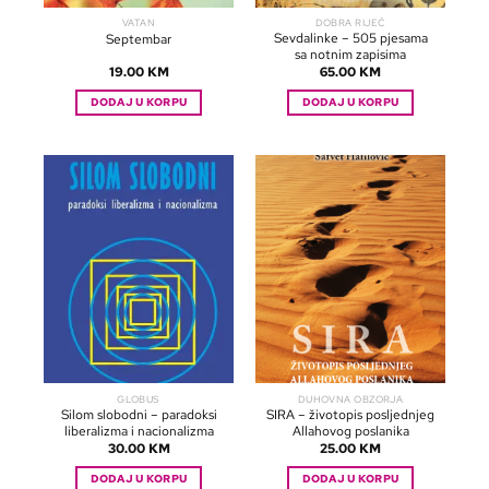
VATAN
DOBRA RIJEČ
Sevdalinke – 505 pjesama
Septembar
sa notnim zapisima
19.00
KM
65.00
KM
DODAJ U KORPU
DODAJ U KORPU
GLOBUS
DUHOVNA OBZORJA
Silom slobodni – paradoksi
SIRA – životopis posljednjeg
liberalizma i nacionalizma
Allahovog poslanika
30.00
KM
25.00
KM
DODAJ U KORPU
DODAJ U KORPU