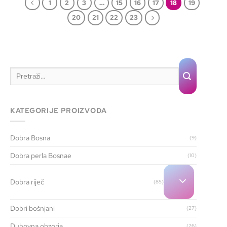
1
2
3
…
15
16
17
18
19
20
21
22
23
KATEGORIJE PROIZVODA
Dobra Bosna
(9)
Dobra perla Bosnae
(10)
Dobra riječ
(85)
Dobri bošnjani
(27)
Duhovna obzorja
(26)