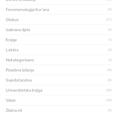
Fenomenologija Kur'ana
(11)
Globus
(27)
Izabrana djela
(5)
Knjige
(1)
Lektira
(4)
Nekategorisano
(1)
Posebna izdanja
(14)
Svjedočanstva
(8)
Univerzitetska knjiga
(26)
Vatan
(29)
Zlatna nit
(6)