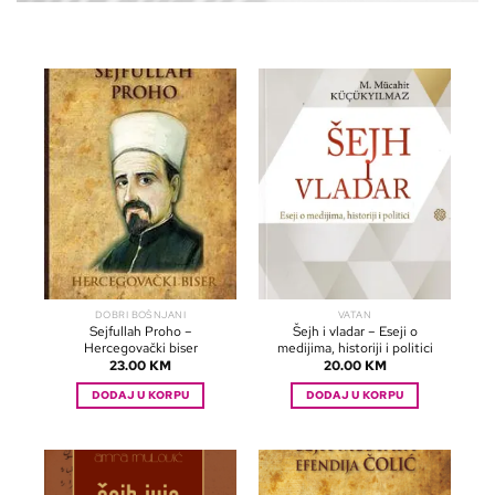
DOBRI BOŠNJANI
VATAN
Sejfullah Proho –
Šejh i vladar – Eseji o
Hercegovački biser
medijima, historiji i politici
23.00
KM
20.00
KM
DODAJ U KORPU
DODAJ U KORPU