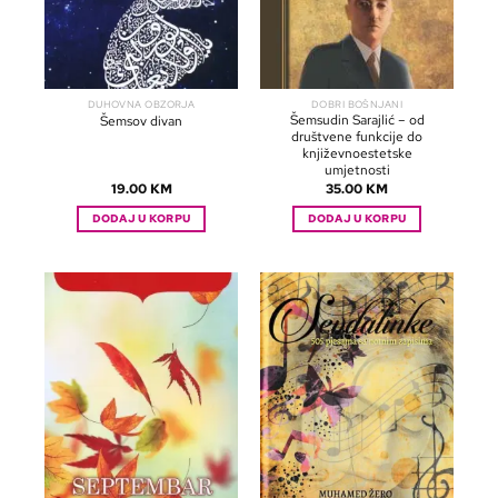
DUHOVNA OBZORJA
DOBRI BOŠNJANI
Šemsudin Sarajlić – od
Šemsov divan
društvene funkcije do
književnoestetske
umjetnosti
19.00
KM
35.00
KM
DODAJ U KORPU
DODAJ U KORPU