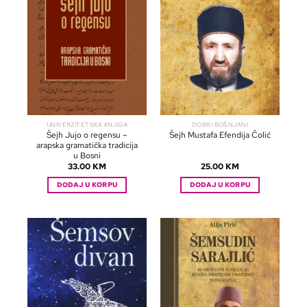
UNIVERZITETSKA KNJIGA
DOBRI BOŠNJANI
Šejh Jujo o regensu –
Šejh Mustafa Efendija Čolić
arapska gramatička tradicija
u Bosni
33.00
KM
25.00
KM
DODAJ U KORPU
DODAJ U KORPU