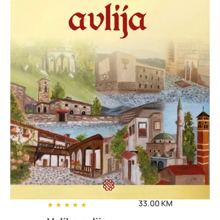
33.00 KM
★
★
★
★
★