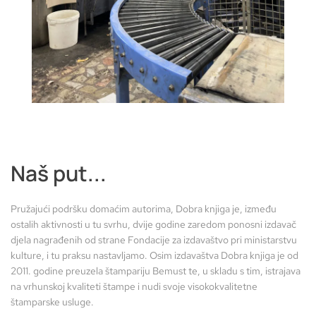
Naš put...
Pružajući podršku domaćim autorima, Dobra knjiga je, između
ostalih aktivnosti u tu svrhu, dvije godine zaredom ponosni izdavač
djela nagrađenih od strane Fondacije za izdavaštvo pri ministarstvu
kulture, i tu praksu nastavljamo. Osim izdavaštva Dobra knjiga je od
2011. godine preuzela štampariju Bemust te, u skladu s tim, istrajava
na vrhunskoj kvaliteti štampe i nudi svoje visokokvalitetne
štamparske usluge.