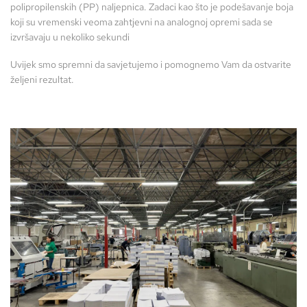
polipropilenskih (PP) naljepnica. Zadaci kao što je podešavanje boja
koji su vremenski veoma zahtjevni na analognoj opremi sada se
izvršavaju u nekoliko sekundi
Uvijek smo spremni da savjetujemo i pomognemo Vam da ostvarite
željeni rezultat.