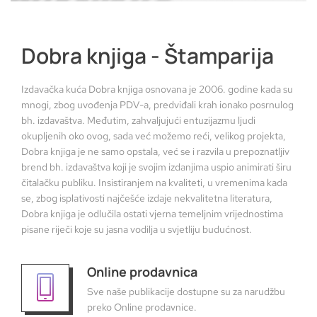
Dobra knjiga - Štamparija
Izdavačka kuća Dobra knjiga osnovana je 2006. godine kada su
mnogi, zbog uvođenja PDV-a, predviđali krah ionako posrnulog
bh. izdavaštva. Međutim, zahvaljujući entuzijazmu ljudi
okupljenih oko ovog, sada već možemo reći, velikog projekta,
Dobra knjiga je ne samo opstala, već se i razvila u prepoznatljiv
brend bh. izdavaštva koji je svojim izdanjima uspio animirati širu
čitalačku publiku. Insistiranjem na kvaliteti, u vremenima kada
se, zbog isplativosti najčešće izdaje nekvalitetna literatura,
Dobra knjiga je odlučila ostati vjerna temeljnim vrijednostima
pisane riječi koje su jasna vodilja u svjetliju budućnost.
Online prodavnica
Sve naše publikacije dostupne su za narudžbu
preko Online prodavnice.