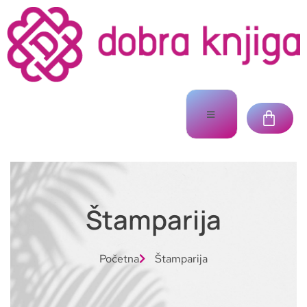
Štamparija
Početna
Štamparija