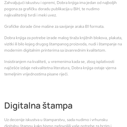
Zahvaljujući iskustvu i opremi, Dobra knjiga ima jedan od najboljih
pogona za grafičku doradu publikacija u BiH, te nudimo
najkvalitetniji tvrdi i meki uvez.
Grafičke dorade čine mašine za savijanje araka B1 formata.
Dobra knjiga za potrebe izrade malog tiraža knjižnih blokova, plakata,
vizitki ili bilo kojeg drugog štampanog proizvoda, nudi i štampanje na
modernim digitalnim printerima sa izvanrednim kvalitetom.
Insistiranjem na kvaliteti, u vremenima kada se, zbog isplativosti
najčešće izdaje nekvalitetna literatura, Dobra knjiga ostaje vjerna
temeljnim vrijednostima pisane riječi.
Digitalna štampa
Uz decenije iskustva u štamparstvu, sada nudimo i vrhunsku
digitalnu štampu kako bismo zadovoljili vaše potrebe za brzim i