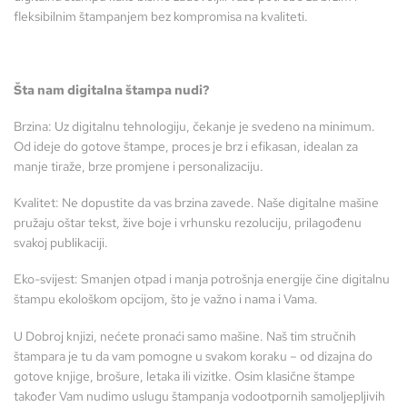
fleksibilnim štampanjem bez kompromisa na kvaliteti.
Šta nam digitalna štampa nudi?
Brzina: Uz digitalnu tehnologiju, čekanje je svedeno na minimum.
Od ideje do gotove štampe, proces je brz i efikasan, idealan za
manje tiraže, brze promjene i personalizaciju.
Kvalitet: Ne dopustite da vas brzina zavede. Naše digitalne mašine
pružaju oštar tekst, žive boje i vrhunsku rezoluciju, prilagođenu
svakoj publikaciji.
Eko-svijest: Smanjen otpad i manja potrošnja energije čine digitalnu
štampu ekološkom opcijom, što je važno i nama i Vama.
U Dobroj knjizi, nećete pronaći samo mašine. Naš tim stručnih
štampara je tu da vam pomogne u svakom koraku – od dizajna do
gotove knjige, brošure, letaka ili vizitke. Osim klasične štampe
također Vam nudimo uslugu štampanja vodootpornih samoljepljivih