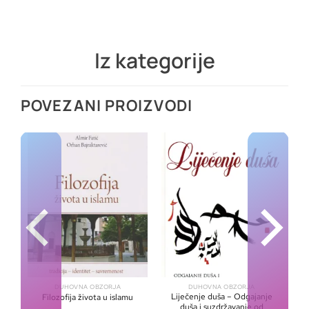
Iz kategorije
POVEZANI PROIZVODI
DUHOVNA OBZORJA
DUHOVNA OBZORJA
Liječenje duša – Odgajanje
Filozofija života u islamu
duša i suzdržavanje od