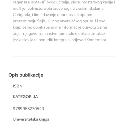
regensa u sintaksi” ovog učitelja, pisca, mostarskog kadije i
muftije, polihistora obrazovanog na visokim školama
Carigrada, i time davanje doprinosa ukupnom
prezentiranju Šejh Jujinog stvaralačkog opusa. U ovoj
knjizi ćemo dobiti i osnovne informacije o životu Šejha
Juje i njegovom znanstvenom radu u oblasti sintakse i
jezikoslovlja te ponuditi integralni prijevod Komentara.
Opis publikacije
ISBN
KATEGORIJA
9789958270543
Univerzitetska knjiga