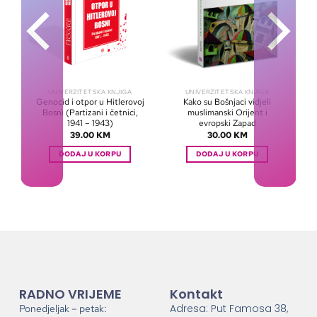
UNIVERZITETSKA KNJIGA
UNIVERZITETSKA KNJIGA
Genocid i otpor u Hitlerovoj
Kako su Bošnjaci vidjeli
Bosni (Partizani i četnici,
muslimanski Orijent i
1941 – 1943)
evropski Zapad
39.00
KM
30.00
KM
DODAJ U KORPU
DODAJ U KORPU
RADNO VRIJEME
Kontakt
Adresa: Put Famosa 38,
Ponedjeljak – petak: