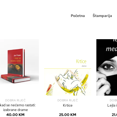
Početna
Štamparija
DOBRA RIJEČ
DOBRA RIJEČ
DOB
ikad se nećemo rastati:
Krtice
Lejla
izabrane drame
40.00
KM
25.00
KM
21