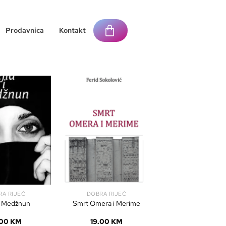
Prodavnica
Kontakt
RA RIJEČ
DOBRA RIJEČ
 i Medžnun
Smrt Omera i Merime
.00
KM
19.00
KM