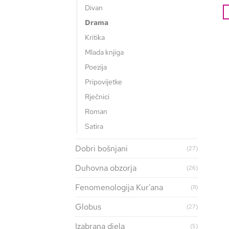
Divan
Drama
Kritika
Mlada knjiga
Poezija
Pripovijetke
Rječnici
Roman
Satira
Dobri bošnjani
(27)
Duhovna obzorja
(26)
Fenomenologija Kur'ana
(11)
Globus
(27)
Izabrana djela
(5)