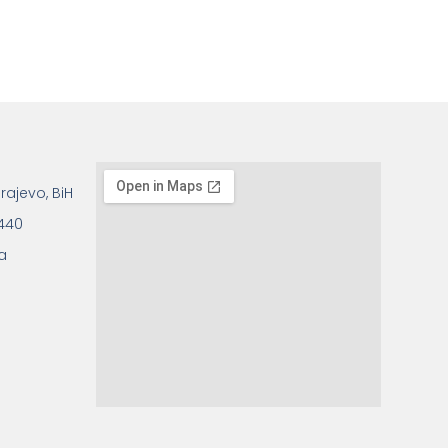
rajevo, BiH
 440
a