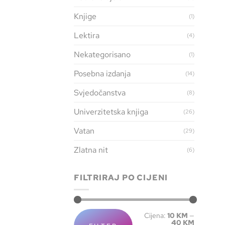
Knjige
(1)
Lektira
(4)
Nekategorisano
(1)
Posebna izdanja
(14)
Svjedočanstva
(8)
Univerzitetska knjiga
(26)
Vatan
(29)
Zlatna nit
(6)
FILTRIRAJ PO CIJENI
Cijena:
10 KM
—
40 KM