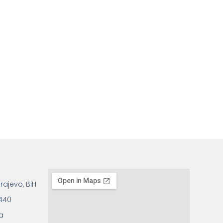
rajevo, BiH
 440
a