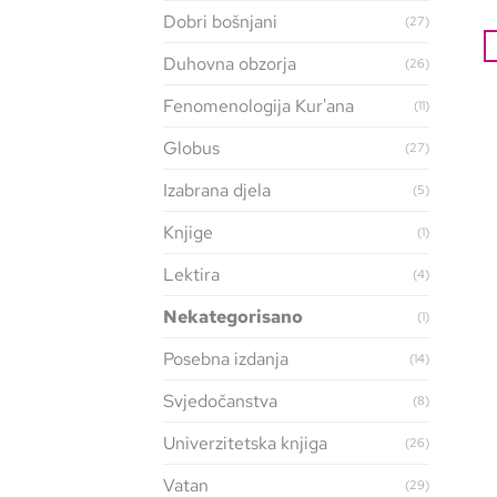
Dobri bošnjani
(27)
Duhovna obzorja
(26)
Fenomenologija Kur'ana
(11)
Globus
(27)
Izabrana djela
(5)
Knjige
(1)
Lektira
(4)
Nekategorisano
(1)
Posebna izdanja
(14)
Svjedočanstva
(8)
Univerzitetska knjiga
(26)
Vatan
(29)