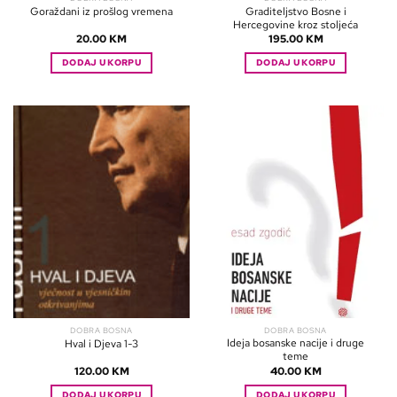
Graditeljstvo Bosne i
Goraždani iz prošlog vremena
Hercegovine kroz stoljeća
20.00
KM
195.00
KM
DODAJ U KORPU
DODAJ U KORPU
DOBRA BOSNA
DOBRA BOSNA
Ideja bosanske nacije i druge
Hval i Djeva 1-3
teme
120.00
KM
40.00
KM
DODAJ U KORPU
DODAJ U KORPU