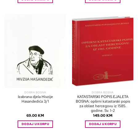
DOBRA BOSNA
DOBRA BOSNA
Izabrana djela Hivzije
KATASTARSKI POPIS EJALETA
Hasandedića 3/1
BOSNA: opširni katastarski popis
za oblast hercegovu iz 1585.
godine. Sv. 1-2
69.00
KM
149.00
KM
DODAJ U KORPU
DODAJ U KORPU