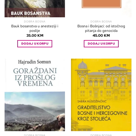
DOBRA BOSNA
DOBRA BOSNA
Bauk bosanstva u anesteziji i
Bosna i Bošnjaci: od istočnog
poslije
pitanja do genocida
35.00
KM
45.00
KM
DODAJ U KORPU
DODAJ U KORPU
DOBRA BOSNA
DOBRA BOSNA