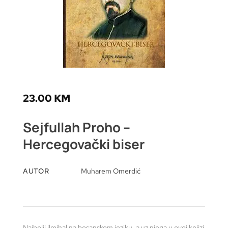
23.00
KM
Sejfullah Proho –
Hercegovački biser
AUTOR
Muharem Omerdić
Najbolji ilmihal na bosanskom jeziku, a uz njega u ovoj knjizi