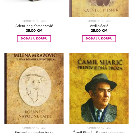
DOBRI BOŠNJANI
DOBRI BOŠNJANI
Adem-beg Karađozović
Avdija Sarić
35.00
KM
25.00
KM
DODAJ U KORPU
DODAJ U KORPU
DOBRI BOŠNJANI
DOBRI BOŠNJANI
Bosanske narodne bajke
Ćamil Sijarić – Pripovjedna proza