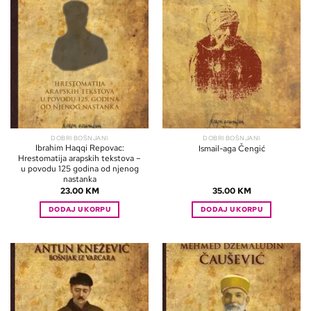
DOBRI BOŠNJANI
DOBRI BOŠNJANI
Ibrahim Haqqi Repovac:
Ismail-aga Čengić
Hrestomatija arapskih tekstova –
u povodu 125 godina od njenog
nastanka
23.00
KM
35.00
KM
DODAJ U KORPU
DODAJ U KORPU