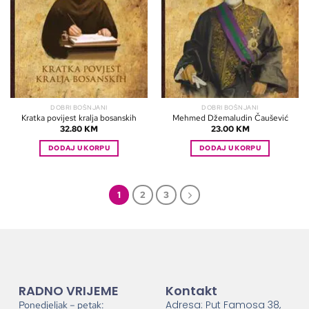
DOBRI BOŠNJANI
DOBRI BOŠNJANI
Kratka povijest kralja bosanskih
Mehmed Džemaludin Čaušević
32.80
KM
23.00
KM
DODAJ U KORPU
DODAJ U KORPU
1
2
3
RADNO VRIJEME
Kontakt
Adresa: Put Famosa 38,
Ponedjeljak – petak: