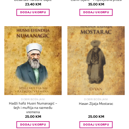
23.40
KM
35.00
KM
DODAJ U KORPU
DODAJ U KORPU
DOBRI BOŠNJANI
DOBRI BOŠNJANI
Hadži hafiz Husni Numanagić –
Hasan Zijaija Mostarac
šejh i muftija na razmeđu
vremena
25.00
KM
25.00
KM
DODAJ U KORPU
DODAJ U KORPU