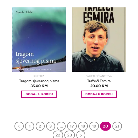
KRITIKA
SVJEDOČANSTVA
Tragom sjevernog pisma
Tražeći Esmira
35.00
KM
20.00
KM
DODAJ U KORPU
DODAJ U KORPU
1
2
3
…
17
18
19
20
21
22
23