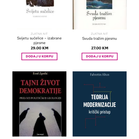
ZLATNA NIT
ZLATNA NIT
Svijetu sučelice – izabrane
Svuda tražim pjesmu
pjesme
29.00
KM
27.00
KM
DODAJ U KORPU
DODAJ U KORPU