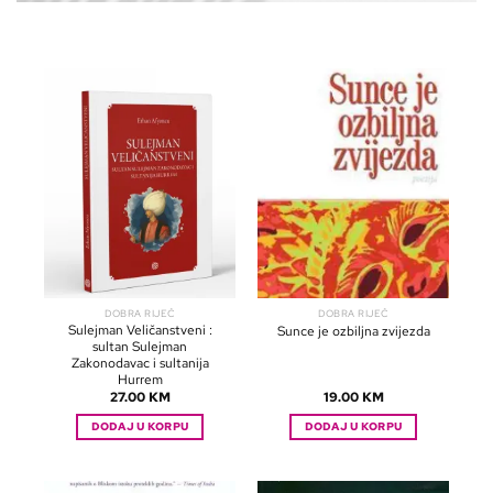
DOBRA RIJEČ
DOBRA RIJEČ
Sulejman Veličanstveni :
Sunce je ozbiljna zvijezda
sultan Sulejman
Zakonodavac i sultanija
Hurrem
27.00
KM
19.00
KM
DODAJ U KORPU
DODAJ U KORPU