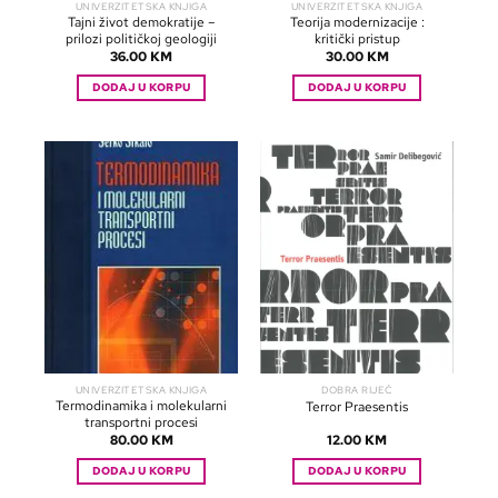
UNIVERZITETSKA KNJIGA
UNIVERZITETSKA KNJIGA
Tajni život demokratije –
Teorija modernizacije :
prilozi političkoj geologiji
kritički pristup
36.00
KM
30.00
KM
DODAJ U KORPU
DODAJ U KORPU
UNIVERZITETSKA KNJIGA
DOBRA RIJEČ
Termodinamika i molekularni
Terror Praesentis
transportni procesi
80.00
KM
12.00
KM
DODAJ U KORPU
DODAJ U KORPU