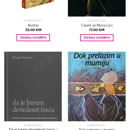
DOBRA RIJEČ
DOBRA RIJEČ
Bustan
Cipele za Mona Lizu
33.00
KM
17.00
KM
DODAJ U KORPU
DODAJ U KORPU
DOBRA RIJEČ
DOBRA RIJEČ
Da je barem devedeset treća –
Dok prelazim u mumiju