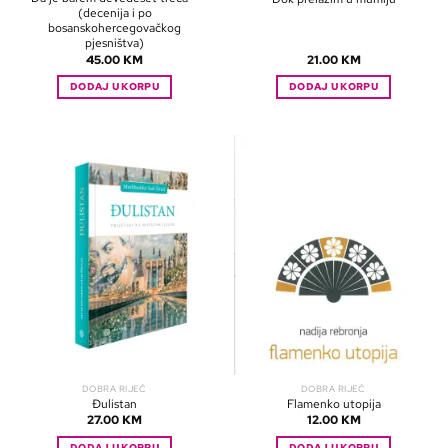
(decenija i po
bosanskohercegovačkog
pjesništva)
45.00
KM
21.00
KM
DODAJ U KORPU
DODAJ U KORPU
DOBRA RIJEČ
DOBRA RIJEČ
Đulistan
Flamenko utopija
27.00
KM
12.00
KM
DODAJ U KORPU
DODAJ U KORPU