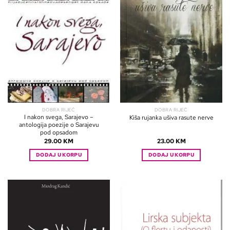
DOBRA RIJEČ
DOBRA RIJEČ
I nakon svega, Sarajevo –
Kiša rujanka ušiva rasute nerve
antologija poezije o Sarajevu
pod opsadom
29.00
KM
23.00
KM
DODAJ U KORPU
DODAJ U KORPU