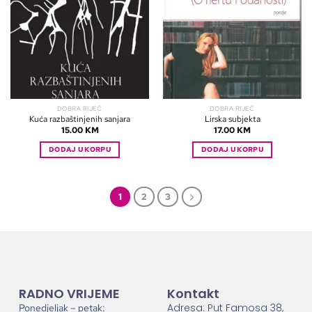
DOBRA RIJEČ
DOBRA RIJEČ
Kuća razbaštinjenih sanjara
Lirska subjekta
15.00
KM
17.00
KM
DODAJ U KORPU
DODAJ U KORPU
1
2
3
RADNO VRIJEME
Kontakt
Adresa: Put Famosa 38,
Ponedjeljak – petak: