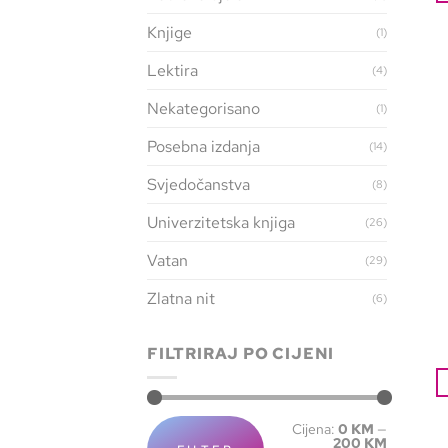
Knjige
(1)
Lektira
(4)
Nekategorisano
(1)
Posebna izdanja
(14)
Svjedočanstva
(8)
Univerzitetska knjiga
(26)
Vatan
(29)
Zlatna nit
(6)
FILTRIRAJ PO CIJENI
Cijena:
0 KM
—
200 KM