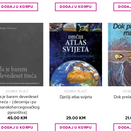
DODAJ U KORPU
DODAJ U KORPU
DODAJ
DOBRA RIJEČ
DOBRA RIJEČ
DOB
a je barem devedeset
Dječiji atlas svijeta
Dok prel
treća – (decenija i po
sanskohercegovačkog
pjesništva)
45.00
KM
29.00
KM
21
DODAJ U KORPU
DODAJ U KORPU
DODAJ