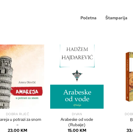
Početna
Štamparija
DOBRA RIJEČ
DIVAN
DOB
reja u potrazi za snom
Arabeske od vode
B
–
(Rubaije)
23.00
KM
15.00
KM
33