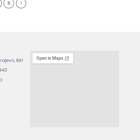
8
rajevo, BiH
 440
a