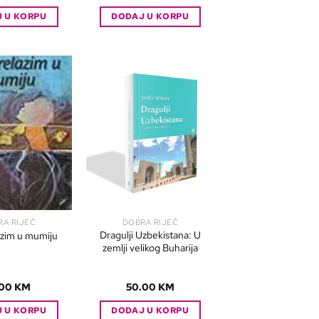
 U KORPU
DODAJ U KORPU
RA RIJEČ
DOBRA RIJEČ
Dragulji Uzbekistana: U
azim u mumiju
zemlji velikog Buharija
.00
KM
50.00
KM
 U KORPU
DODAJ U KORPU