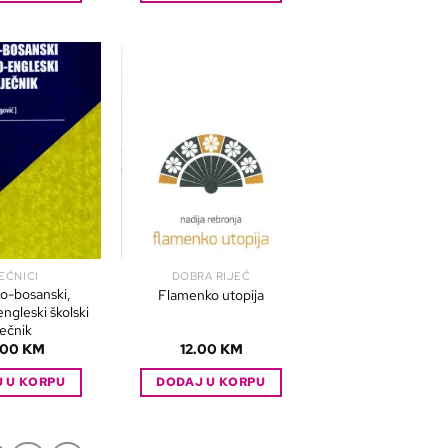
EČNICI
DOBRA RIJEČ
o-bosanski,
Flamenko utopija
ngleski školski
ječnik
.00
KM
12.00
KM
 U KORPU
DODAJ U KORPU