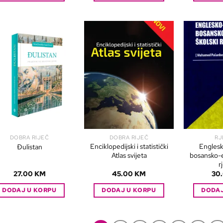
DOBRA RIJEČ
DOBRA RIJEČ
RJ
Enciklopedijski i statistički
Englesk
Đulistan
Atlas svijeta
bosansko-e
r
27.00
KM
45.00
KM
30
DODAJ U KORPU
DODAJ U KORPU
DODAJ