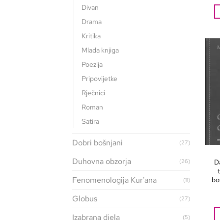
Divan
Drama
Kritika
Mlada knjiga
Poezija
Pripovijetke
Rječnici
Roman
Satira
Dobri bošnjani
(27)
Duhovna obzorja
D
(26)
Fenomenologija Kur'ana
bo
(11)
Globus
(27)
Izabrana djela
(5)