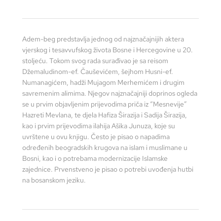
Adem-beg predstavlja jednog od najznačajnijih aktera
vjerskog i tesavvufskog života Bosne i Hercegovine u 20.
stoljeću. Tokom svog rada surađivao je sa reisom
Džemaludinom-ef. Čauševićem, šejhom Husni-ef.
Numanagićem, hadži Mujagom Merhemićem i drugim
savremenim alimima. Njegov najznačajniji doprinos ogleda
se u prvim objavljenim prijevodima priča iz “Mesnevije”
Hazreti Mevlana, te djela Hafiza Širazija i Sadija Širazija,
kao i prvim prijevodima ilahija Ašika Junuza, koje su
uvrštene u ovu knjigu. Često je pisao o napadima
određenih beogradskih krugova na islam i muslimane u
Bosni, kao i o potrebama modernizacije Islamske
zajednice. Prvenstveno je pisao o potrebi uvođenja hutbi
na bosanskom jeziku.