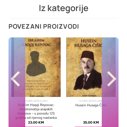
Iz kategorije
POVEZANI PROIZVODI
DOBRI BOŠNJANI
DOBRI BOŠNJANI
Ibrahim Haqqi Repovac:
Husein Husaga Čišić
Hrestomatija arapskih
tekstova – u povodu 125
godina od njenog nastanka
23.00
KM
35.00
KM