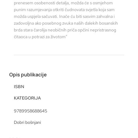
prenesem osobenosti detalja, možda će s osmjehom
punim razumjevanja otkriti čudnovata svjetla koja sam
možda uspjela sačuvati. Inače ću biti sasvim zahvalna i
zadovoljna ako posebnog zvuka naših dalekih bosanskih
brda stara čarolija neobičnih priča opčini nepristrasnog
čitaoca u potrazi za životom”
Opis publikacije
ISBN
KATEGORIJA
9789958688645
Dobri bošnjani