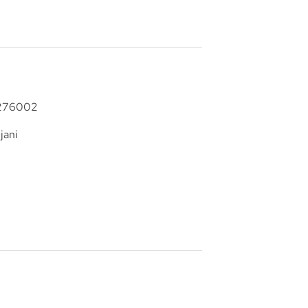
276002
jani