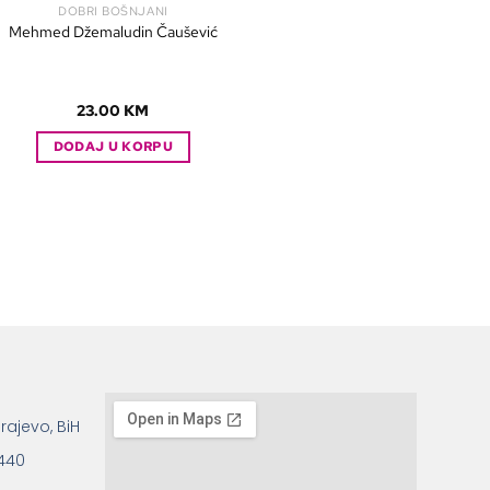
DOBRI BOŠNJANI
Mehmed Džemaludin Čaušević
23.00
KM
DODAJ U KORPU
rajevo, BiH
 440