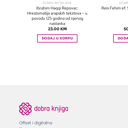
DOBRI BOŠNJANI
DOBR
Ibrahim Haqqi Repovac:
Reis Fehim ef. 
Hrestomatija arapskih tekstova – u
povodu 125 godina od njenog
nastanka
23.00
KM
5
DODAJ U KORPU
DODA
Offset i digitalna