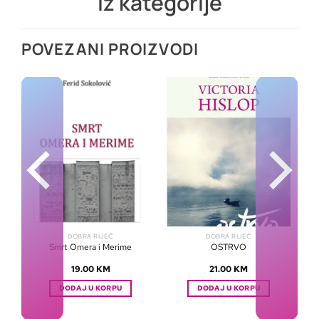
Iz kategorije
POVEZANI PROIZVODI
DOBRA RIJEČ
DOBRA RIJEČ
Smrt Omera i Merime
OSTRVO
19.00
KM
21.00
KM
DODAJ U KORPU
DODAJ U KORPU