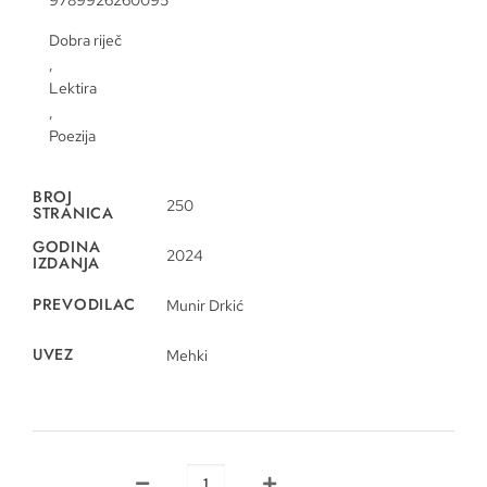
9789926260095
Dobra riječ
,
Lektira
,
Poezija
BROJ
250
STRANICA
GODINA
2024
IZDANJA
PREVODILAC
Munir Drkić
UVEZ
Mehki