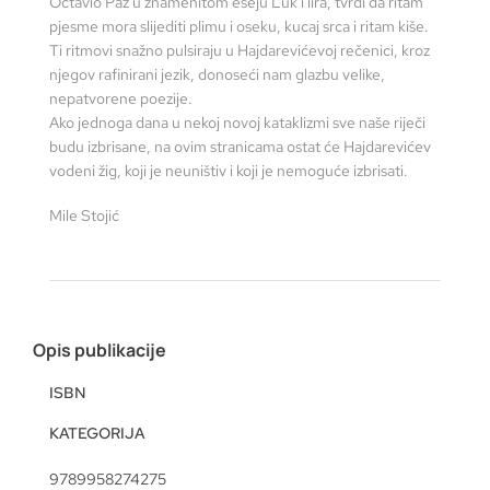
Octavio Paz u znamenitom eseju Luk i lira, tvrdi da ritam
pjesme mora slijediti plimu i oseku, kucaj srca i ritam kiše.
Ti ritmovi snažno pulsiraju u Hajdarevićevoj rečenici, kroz
njegov rafinirani jezik, donoseći nam glazbu velike,
nepatvorene poezije.
Ako jednoga dana u nekoj novoj kataklizmi sve naše riječi
budu izbrisane, na ovim stranicama ostat će Hajdarevićev
vodeni žig, koji je neuništiv i koji je nemoguće izbrisati.
Mile Stojić
Opis publikacije
ISBN
KATEGORIJA
9789958274275