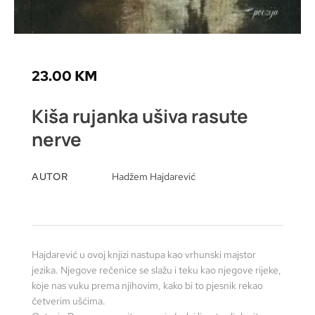
23.00
KM
Kiša rujanka ušiva rasute
nerve
AUTOR
Hadžem Hajdarević
Hajdarević u ovoj knjizi nastupa kao vrhunski majstor
jezika. Njegove rečenice se slažu i teku kao njegove rijeke,
koje nas vuku prema njihovim, kako bi to pjesnik rekao
četverim ušćima.