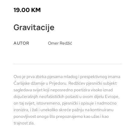
19.00
KM
Gravitacije
AUTOR
Omer Redžić
Ovo je prva zbirka pjesama mladog i prespektivnog imama
Čaršijske džamije u Prijedoru. Redžićev pjesnički subjekt
sagledava svijet koji neposredno poetizira visoko iznad
dojučerašnjih neofašističkih pošasti u ovom dijelu Evrope,
on taj svijet, istovremeno, pjesnički i
opisuje
i nadmoćno
ironizira, i žali i unekoliko skreće pažnju na kontinuiranu
ponovljivost onoga što prepoznajemo kao užas i kao
trajnost zla.