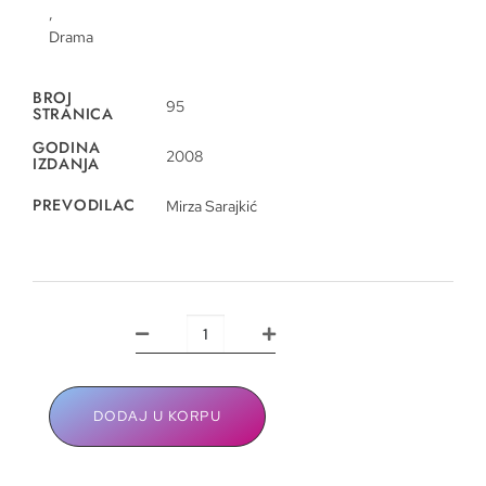
,
Drama
BROJ
95
STRANICA
GODINA
2008
IZDANJA
PREVODILAC
Mirza Sarajkić
DODAJ U KORPU