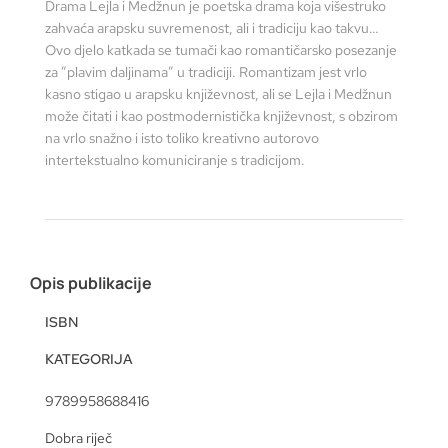
Drama Lejla i Medžnun je poetska drama koja višestruko
zahvaća arapsku suvremenost, ali i tradiciju kao takvu…
Ovo djelo katkada se tumači kao romantičarsko posezanje
za ”plavim daljinama” u tradiciji. Romantizam jest vrlo
kasno stigao u arapsku književnost, ali se Lejla i Medžnun
može čitati i kao postmodernistička književnost, s obzirom
na vrlo snažno i isto toliko kreativno autorovo
intertekstualno komuniciranje s tradicijom.
Opis publikacije
ISBN
KATEGORIJA
9789958688416
Dobra riječ