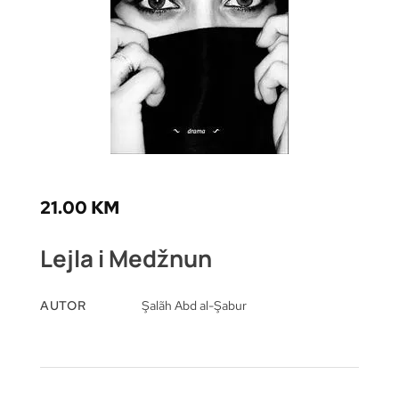
21.00
KM
Lejla i Medžnun
AUTOR
Şalãh Abd al-Şabur