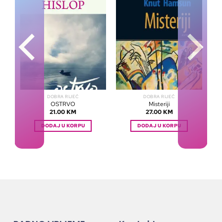
DOBRA RIJEČ
DOBRA RIJEČ
OSTRVO
Misteriji
21.00
KM
27.00
KM
DODAJ U KORPU
DODAJ U KORPU