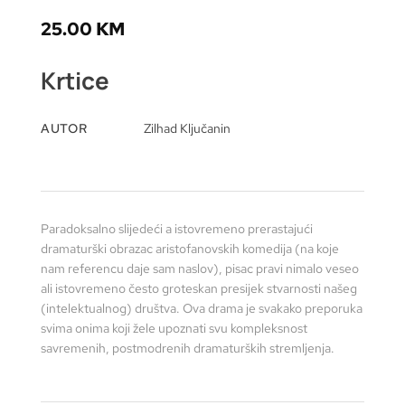
25.00
KM
Krtice
AUTOR
Zilhad Ključanin
Paradoksalno slijedeći a istovremeno prerastajući
dramaturški obrazac aristofanovskih komedija (na koje
nam referencu daje sam naslov), pisac pravi nimalo veseo
ali istovremeno često groteskan presijek stvarnosti našeg
(intelektualnog) društva. Ova drama je svakako preporuka
svima onima koji žele upoznati svu kompleksnost
savremenih, postmodrenih dramaturških stremljenja.