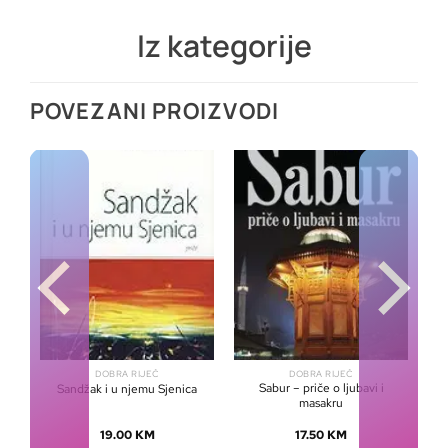
Iz kategorije
POVEZANI PROIZVODI
DOBRA RIJEČ
DOBRA RIJEČ
–
Sabur – priče o ljubavi i
Sandžak i u njemu Sjenica
masakru
19.00
KM
17.50
KM