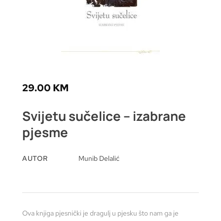
29.00
KM
Svijetu sučelice – izabrane
pjesme
AUTOR
Munib Delalić
Ova knjiga pjesnički je dragulj u pjesku što nam ga je