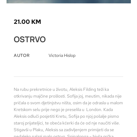
21.00
KM
OSTRVO
AUTOR
Victoria Hislop
Na rubu prekretnice u životu, Aleksis Filding teži ka
otkrivanju majčine prošlosti. Sofija joj, meutim, nikada nije
pričala o svom djetinjstvu ništa, osim da je odrasla u malom
Kretskom selu prije nego je preselila u London. Kada
Aleksis odluči posjetiti Kretu, Sofija po njoj pošalje pismo
staroj prijateljici, te obeća kćerki da će od nje naučiti više.
Stigavši u Plaku, Aleksis sa zadivljenjem primijeti da se
nedaleko nalazi malo ostrvo, Spinalonga – bivša grčka