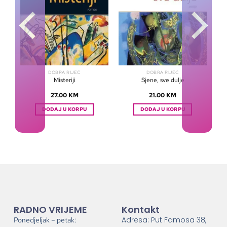
DOBRA RIJEČ
DOBRA RIJEČ
Misteriji
Sjene, sve dulje
27.00
KM
21.00
KM
DODAJ U KORPU
DODAJ U KORPU
RADNO VRIJEME
Kontakt
Adresa: Put Famosa 38,
Ponedjeljak – petak: