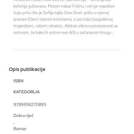
kolonija gubavaca. Potom nalazi Fotinu i od nje napokon
čuje priču što je Sofija tajila čitav život: priču o njenoj
pranani Eleni i njenim kćerkama, o porodici pogođenoj
tragedijom, ratom i strašću. Aleksis otkriva povezanost sa
ostrvom, te kako ih ostrvo sve drži u začaranom krugu…
Opis publikacije
ISBN
KATEGORIJA
9789958270895
Dobra riječ
,
Roman