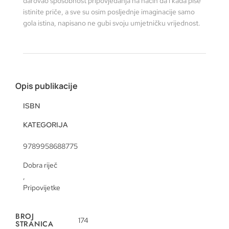
darovao sposobnost pripovjedanja na način da i kada piše
istinite priče, a sve su osim posljednje imaginacije samo
gola istina, napisano ne gubi svoju umjetničku vrijednost.
Opis publikacije
ISBN
KATEGORIJA
9789958688775
Dobra riječ
,
Pripovijetke
BROJ
174
STRANICA