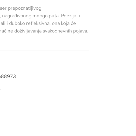
biser prepoznatljivog
 nagrađivanog mnogo puta. Poezija u
 ali i duboko refleksivna, ona koja će
načine doživljavanja svakodnevnih pojava.
688973
č