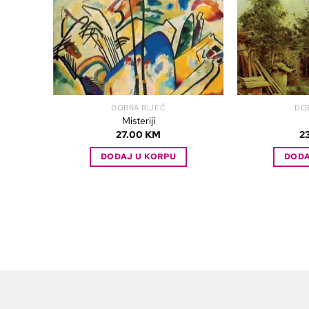
DOBRA RIJEČ
DO
Misteriji
27.00
KM
2
DODAJ U KORPU
DODA