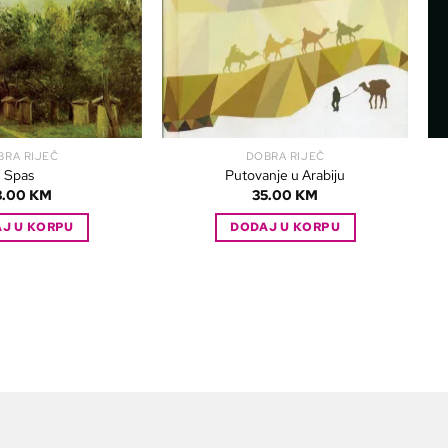
BRA RIJEČ
DOBRA RIJEČ
Spas
Putovanje u Arabiju
3.00
KM
35.00
KM
J U KORPU
DODAJ U KORPU