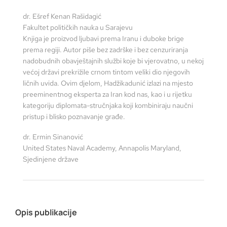
dr. Ešref Kenan Rašidagić
Fakultet političkih nauka u Sarajevu
Knjiga je proizvod ljubavi prema Iranu i duboke brige
prema regiji. Autor piše bez zadrške i bez cenzuriranja
nadobudnih obavještajnih službi koje bi vjerovatno, u nekoj
većoj državi prekrižile crnom tintom veliki dio njegovih
ličnih uvida. Ovim djelom, Hadžikadunić izlazi na mjesto
preeminentnog eksperta za Iran kod nas, kao i u rijetku
kategoriju diplomata-stručnjaka koji kombiniraju naučni
pristup i blisko poznavanje građe.
dr. Ermin Sinanović
United States Naval Academy, Annapolis Maryland,
Sjedinjene države
Opis publikacije