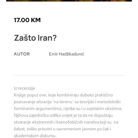
17.00
KM
Zašto Iran?
AUTOR
Emir Hadžikadunić
Iz recenzije
Knjige poput ove, koje kombiniraju duboko praktično
poznavanje situacije ‘na terenu‘ sa teorijski i metodološki
formiranim argumentima, rijetke su i u svjetskim okvirima.
Njihova zajednička odlika uvijek je ta da ne dopuštaju
stvaranje ekstremnih i ksenofobičnih narativa koji su, na
žalost, toliko prisutni u savremenom javnom pa čak i
akademskom diskursu.