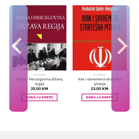
GLOBUS
GLOBUS
me
Bosna i Hercegovina država,
Iran i savremena strateška
regija
pitanja
25.00
KM
23.00
KM
DODAJ U KORPU
DODAJ U KORPU