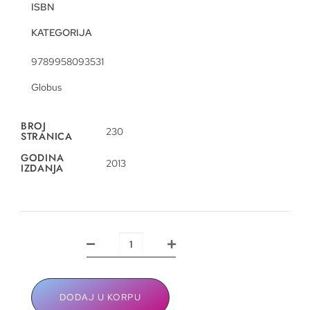
ISBN
KATEGORIJA
9789958093531
Globus
BROJ
230
STRANICA
GODINA
2013
IZDANJA
DODAJ U KORPU