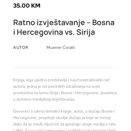
35.00
KM
Ratno izvještavanje – Bosna
i Hercegovina vs. Sirija
AUTOR
Muamer Ćoralić
Knjiga, koja ujedno predstavlja i naučnoistraživački rad
autora, jedno je od pionirskih istraživanja na ovim
prostorima na temu Sirije i Bosne i Hercegovine, posebice
u domenu medijskog izvještavanja.
Govoreći o samoj tematici knjige, autor, u slučaju Bosne i
Hercegovine, propituje studije slučaja za koje se mnogi
slažu da su među ključnim za spoznaju uloge medija u ratu
u BiH. To su prije svega vojno i političko preuzimanje vlasti