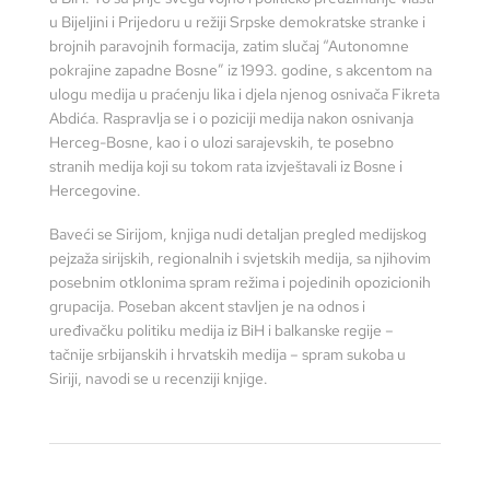
u Bijeljini i Prijedoru u režiji Srpske demokratske stranke i
brojnih paravojnih formacija, zatim slučaj “Autonomne
pokrajine zapadne Bosne” iz 1993. godine, s akcentom na
ulogu medija u praćenju lika i djela njenog osnivača Fikreta
Abdića. Raspravlja se i o poziciji medija nakon osnivanja
Herceg-Bosne, kao i o ulozi sarajevskih, te posebno
stranih medija koji su tokom rata izvještavali iz Bosne i
Hercegovine.
Baveći se Sirijom, knjiga nudi detaljan pregled medijskog
pejzaža sirijskih, regionalnih i svjetskih medija, sa njihovim
posebnim otklonima spram režima i pojedinih opozicionih
grupacija. Poseban akcent stavljen je na odnos i
uređivačku politiku medija iz BiH i balkanske regije –
tačnije srbijanskih i hrvatskih medija – spram sukoba u
Siriji, navodi se u recenziji knjige.