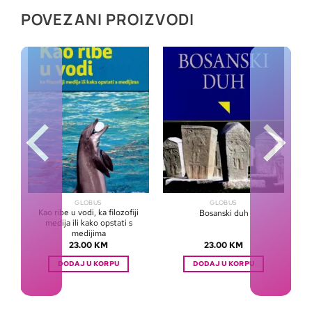
POVEZANI PROIZVODI
GLOBUS
GLOBUS
Kao ribe u vodi, ka filozofiji
Bosanski duh
medija ili kako opstati s
medijima
23.00
KM
23.00
KM
DODAJ U KORPU
DODAJ U KORPU