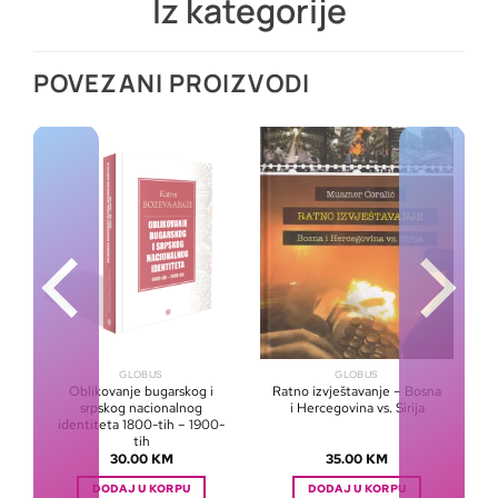
Iz kategorije
POVEZANI PROIZVODI
GLOBUS
GLOBUS
Oblikovanje bugarskog i
Ratno izvještavanje – Bosna
srpskog nacionalnog
i Hercegovina vs. Sirija
identiteta 1800-tih – 1900-
tih
30.00
KM
35.00
KM
DODAJ U KORPU
DODAJ U KORPU