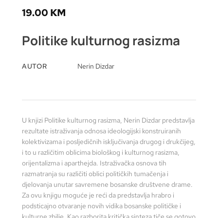
19.00
KM
Politike kulturnog rasizma
AUTOR
Nerin Dizdar
U knjizi Politike kulturnog rasizma, Nerin Dizdar predstavlja
rezultate istraživanja odnosa ideologijski konstruiranih
kolektivizama i posljedičnih isključivanja drugog i drukčijeg,
i to u različitim oblicima biološkog i kulturnog rasizma,
orijentalizma i aparthejda. Istraživačka osnova tih
razmatranja su različiti oblici političkih tumačenja i
djelovanja unutar savremene bosanske društvene drame.
Za ovu knjigu moguće je reći da predstavlja hrabro i
podsticajno otvaranje novih vidika bosanske političke i
kulturne zbilje. Kao razborita kritička sinteza tiče se gotovo