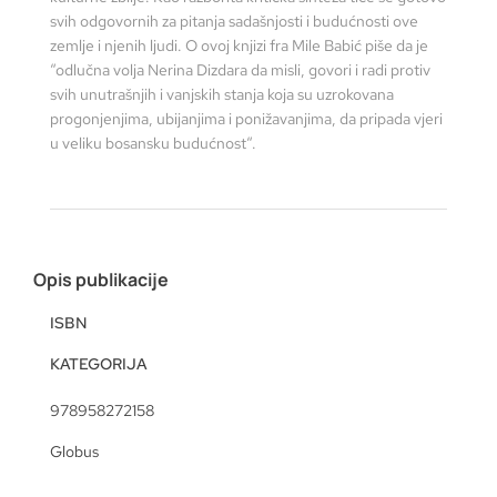
svih odgovornih za pitanja sadašnjosti i budućnosti ove
zemlje i njenih ljudi. O ovoj knjizi fra Mile Babić piše da je
“odlučna volja Nerina Dizdara da misli, govori i radi protiv
svih unutrašnjih i vanjskih stanja koja su uzrokovana
progonjenjima, ubijanjima i ponižavanjima, da pripada vjeri
u veliku bosansku budućnost“.
Opis publikacije
ISBN
KATEGORIJA
978958272158
Globus