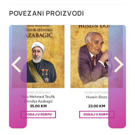
POVEZANI PROIZVODI
DOBRI BOŠNJANI
DOBRI BOŠNJANI
Reis Mehmed Teufik
Husein Đozo
Efendija Azabagić
35.00
KM
23.00
KM
DODAJ U KORPU
DODAJ U KORPU