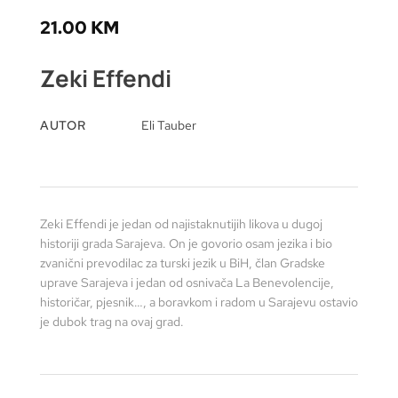
21.00
KM
Zeki Effendi
AUTOR
Eli Tauber
Zeki Effendi je jedan od najistaknutijih likova u dugoj
historiji grada Sarajeva. On je govorio osam jezika i bio
zvanični prevodilac za turski jezik u BiH, član Gradske
uprave Sarajeva i jedan od osnivača La Benevolencije,
historičar, pjesnik…, a boravkom i radom u Sarajevu ostavio
je dubok trag na ovaj grad.