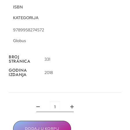
ISBN
KATEGORIJA
9789958274572
Globus
BROJ
331
STRANICA
GODINA
2018
IZDANJA
DODAJ U KORPU