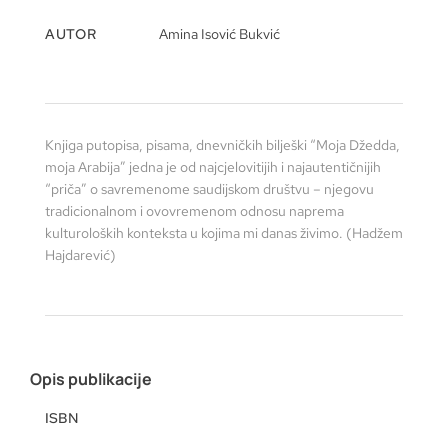
AUTOR
Amina Isović Bukvić
Knjiga putopisa, pisama, dnevničkih bilješki “Moja Džedda,
moja Arabija” jedna je od najcjelovitijih i najautentičnijih
“priča” o savremenome saudijskom društvu – njegovu
tradicionalnom i ovovremenom odnosu naprema
kulturoloških konteksta u kojima mi danas živimo. (Hadžem
Hajdarević)
Opis publikacije
ISBN