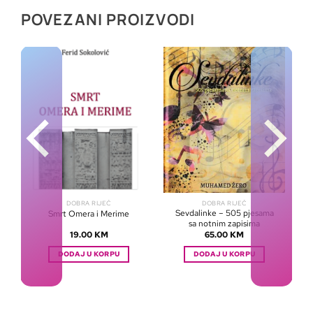
POVEZANI PROIZVODI
DOBRA RIJEČ
DOBRA RIJEČ
Sevdalinke – 505 pjesama
Smrt Omera i Merime
sa notnim zapisima
19.00
KM
65.00
KM
DODAJ U KORPU
DODAJ U KORPU