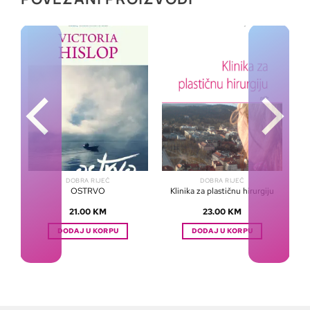
DOBRA RIJEČ
DOBRA RIJEČ
OSTRVO
Klinika za plastičnu hirurgiju
21.00
KM
23.00
KM
DODAJ U KORPU
DODAJ U KORPU