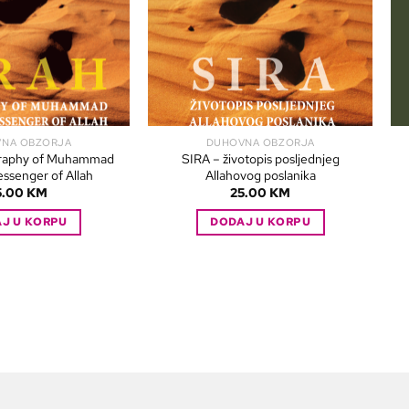
NA OBZORJA
DUHOVNA OBZORJA
ography of Muhammad
SIRA – životopis posljednjeg
essenger of Allah
Allahovog poslanika
5.00
KM
25.00
KM
J U KORPU
DODAJ U KORPU