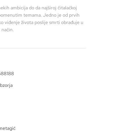
ih ambicija do da najširoj čitalačkoj
 pomenutim temama. Jedno je od prvih
ko viđenje života poslije smrti obrađuje u
 način.
88188
bzorja
metagić