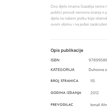
Ovo djelo imama Gazalija nema nek
publici ponudi osnovna znanja o
djela na našem jeziku koje islams
ovom obimu i na jedan zaokružen
Opis publikacije
ISBN
97899586
KATEGORIJA
Duhovna o
BROJ STRANICA
115
GODINA IZDANJA
2012
PREVODILAC
Ismail Ah