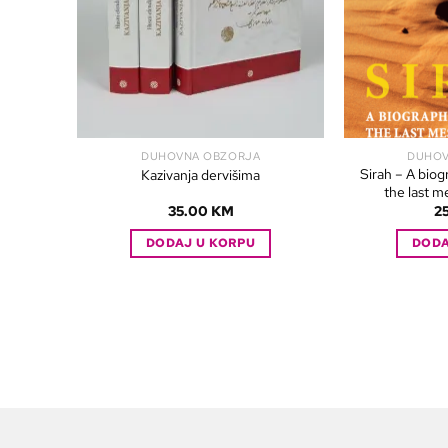
DUHOVNA OBZORJA
DUHOV
Sirah – A bi
Kazivanja dervišima
the last m
35.00
KM
2
DODAJ U KORPU
DODA