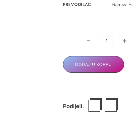
PREVODILAC
Ramiza S
DODAJ U KORPU
Podijeli: