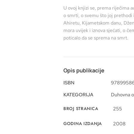
U ovoj knjizi se, prema riječima a
o smrti, o svemu što joj prethodi 
Ahiretu, Kijametskom danu, Dže
mora uvijek i iznova sjećati, o čem
poticalo da se sprema na smrt.
Opis publikacije
ISBN
9789958
KATEGORIJA
Duhovna o
BROJ STRANICA
255
GODINA IZDANJA
2008