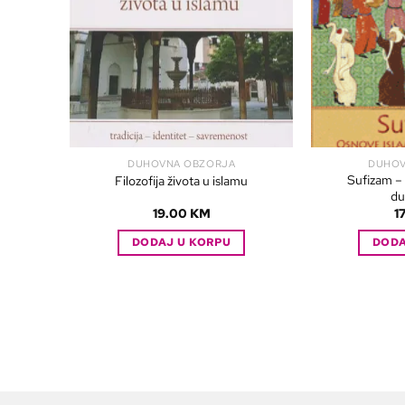
DUHOVNA OBZORJA
DUHOV
Sufizam –
Filozofija života u islamu
du
19.00
KM
1
DODAJ U KORPU
DODA