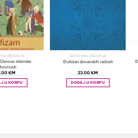
NA OBZORJA
DUHOVNA OBZORJA
 Osnove islamske
K
Đulistan dovanskih radosti
hovnosti
7.00
KM
23.00
KM
J U KORPU
DODAJ U KORPU