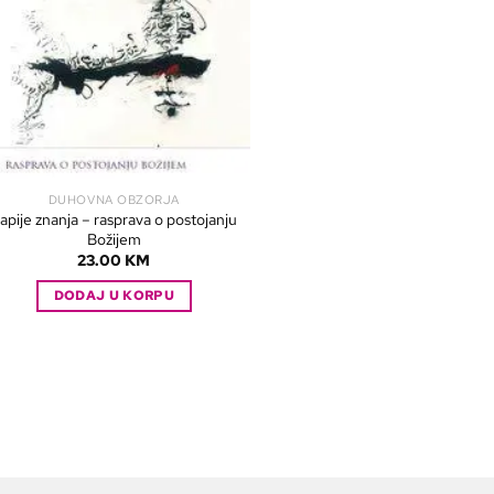
DUHOVNA OBZORJA
apije znanja – rasprava o postojanju
Božijem
23.00
KM
DODAJ U KORPU