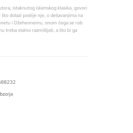
utora, istaknutog islamskog klasika, govori
i što dolazi poslije nje, o dešavanjima na
nnetu i Džehennemu, onom čega se rob
u treba stalno razmišljati, a što bi ga
688232
bzorja