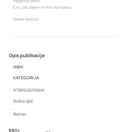
njegovoj blizini.
Evo, jati dajem muhur da si pisac.
Marko Vešović
Opis publikacije
ISBN
KATEGORIJA
9789926250614
Dobra riječ
,
Roman
BROJ