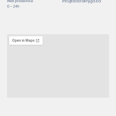
info@dobraknjiga.ba
Web prodavnica:
0 – 24h