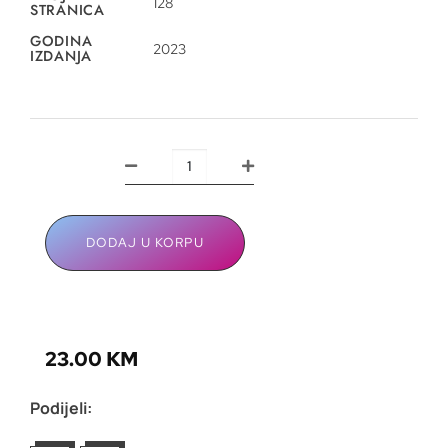
128
STRANICA
GODINA
2023
IZDANJA
DODAJ U KORPU
23.00
KM
Podijeli: