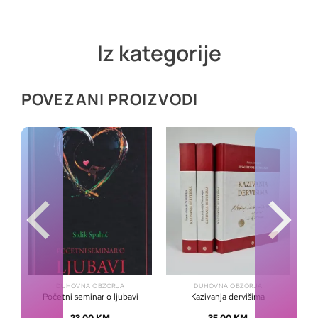
Iz kategorije
POVEZANI PROIZVODI
DUHOVNA OBZORJA
DUHOVNA OBZORJA
em
Početni seminar o ljubavi
Kazivanja dervišima