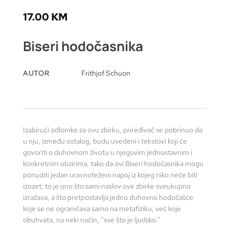
17.00
KM
Biseri hodočasnika
AUTOR
Frithjof Schuon
Izabirući odlomke za ovu zbirku, priređivač se pobrinuo da
u nju, između ostalog, budu uvedeni i tekstovi koji će
govoriti o duhovnom životu u njegovim jednostavnim i
konkretnim obzirima, tako da ovi Biseri hodočasnika mogu
ponuditi jedan uravnoteženi napoj iz kojeg niko neće biti
izuzet; to je ono što sami naslov ove zbirke sveukupno
izražava, a što pretpostavlja jedno duhovno hodočašće
koje se ne ograničava samo na metafiziku, već koje
obuhvata, na neki način, “sve što je ljudsko.”