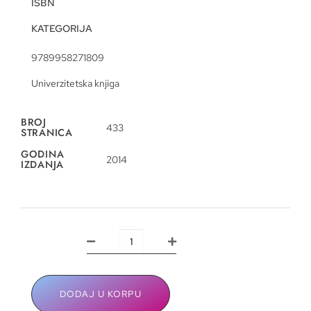
ISBN
KATEGORIJA
9789958271809
Univerzitetska knjiga
BROJ
433
STRANICA
GODINA
2014
IZDANJA
DODAJ U KORPU