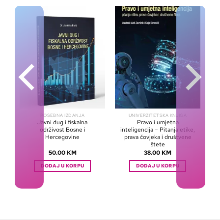
POSEBNA IZDANJA
UNIVERZITETSKA KNJIGA
ni
Javni dug i fiskalna
Pravo i umjetna
održivost Bosne i
inteligencija – Pitanja etike,
Hercegovine
prava čovjeka i društvene
štete
50.00
KM
38.00
KM
DODAJ U KORPU
DODAJ U KORPU