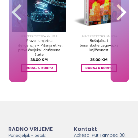
UNIVERZITETSKA KNJIGA
UNIVERZITETSKA KNJIGA
Pravo i umjetna
Bošnjačka i
inteligencija – Pitanja etike,
bosanskohercegovačka
prava čovjeka i društvene
književnost
štete
38.00
KM
35.00
KM
DODAJ U KORPU
DODAJ U KORPU
RADNO VRIJEME
Kontakt
Adresa: Put Famosa 38,
Ponedjeljak – petak: