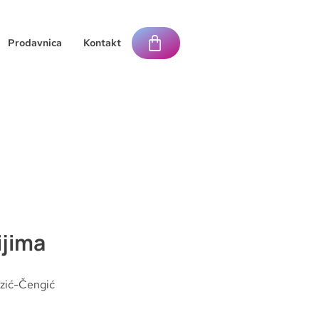
Prodavnica
Kontakt
ijima
jzić-Čengić