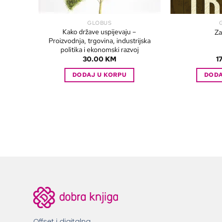
GLOBUS
Kako države uspijevaju –
Za
Proizvodnja, trgovina, industrijska
politika i ekonomski razvoj
30.00
KM
1
DODAJ U KORPU
DODA
Offset i digitalna