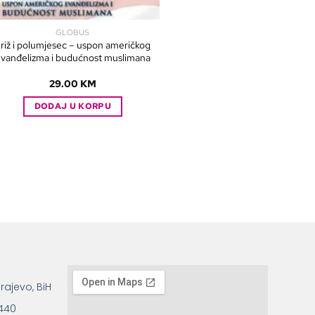
GLOBUS
riž i polumjesec – uspon američkog
vanđelizma i budućnost muslimana
29.00
KM
DODAJ U KORPU
rajevo, BiH
 440