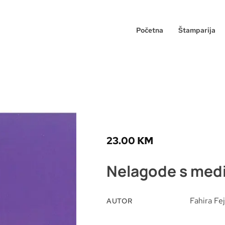
Početna
Štamparija
23.00
KM
Nelagode s med
Fahira Fe
AUTOR