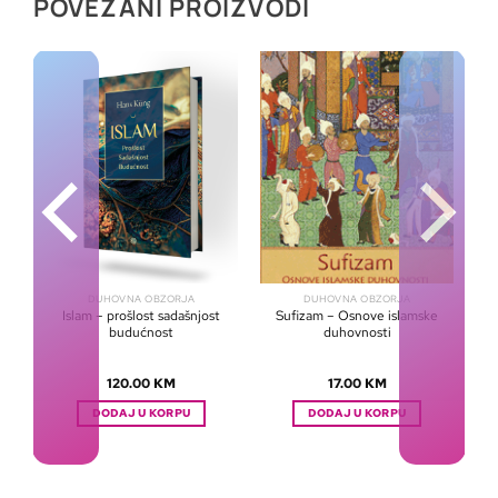
POVEZANI PROIZVODI
DUHOVNA OBZORJA
DUHOVNA OBZORJA
Islam – prošlost sadašnjost
Sufizam – Osnove islamske
a
budućnost
duhovnosti
120.00
KM
17.00
KM
DODAJ U KORPU
DODAJ U KORPU