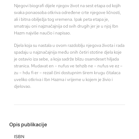
Njegovi biografi dijele njegov život na sest etapa od kojih
svaka ponaosoba otkriva određene crte njegove ličnosti,
ali i bitna obilježja tog vremena. Ipak peta etapa je,
smatraju oni najznačajnija od svih drugih jer je u njoj Ibn
Hazm najviše naučio i napisao.
Djela koja su nastala u ovom razdoblju njegova života i rada
spadaju u najznačajnija među onih četiri stotine djela koje
je ostavio iza sebe, a koja sadrže blizu osamdeset hiljada
stranica. Mudavat en – nufus ve tehzib ne – nufus ve ez –
zu – hdu fi er – rezail čini dostupnim širem krugu čitalaca
uveliko otkriva i Ibn Hazma i vrijeme u kojem je živio i
djelovao.
Opis publikacije
ISBN