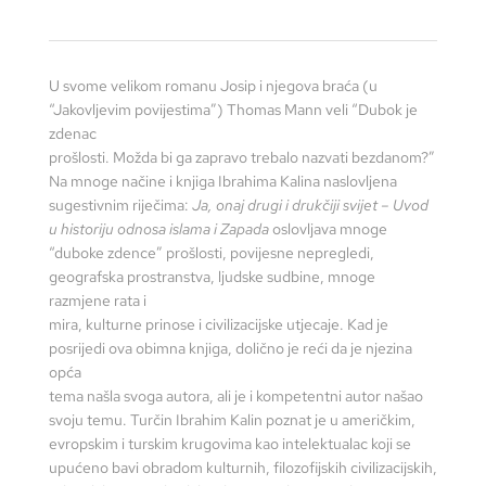
U svome velikom romanu Josip i njegova braća (u
“Jakovljevim povijestima”) Thomas Mann veli “Dubok je
zdenac
prošlosti. Možda bi ga zapravo trebalo nazvati bezdanom?”
Na mnoge načine i knjiga Ibrahima Kalina naslovljena
sugestivnim riječima:
Ja, onaj drugi i drukčiji svijet – Uvod
u historiju odnosa islama i Zapada
oslovljava mnoge
“duboke zdence” prošlosti, povijesne nepregledi,
geografska prostranstva, ljudske sudbine, mnoge
razmjene rata i
mira, kulturne prinose i civilizacijske utjecaje. Kad je
posrijedi ova obimna knjiga, dolično je reći da je njezina
opća
tema našla svoga autora, ali je i kompetentni autor našao
svoju temu. Turčin Ibrahim Kalin poznat je u američkim,
evropskim i turskim krugovima kao intelektualac koji se
upućeno bavi obradom kulturnih, filozofijskih civilizacijskih,