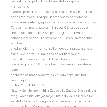
religijskih i geopolitičkih odnosa Istoka i Zapada.
– Enes Karić
“Veoma je interesantno ovo što je Ibrahim Kalın napisao o
odnosima između Evrope i islama počev od vremena
brzog širenja islama, a posebno ono što je napisao o poziciji
Turaka muslimana naspram Evrope. Knjiga posjeduje
široku bazu podataka. Ovo je rad koji pored izvora o
osmanskom periodu i o savremenoj Turskoj na zapadnim
jezicima,
u jednoj obimnoj mjeri koristi i prijevode anglosaksonske i
francuske literature. Kalın zna da prilikom svake
teze siđe do najsuptilnijih detalja i da ih bez problema
predstavi po redu. Knjiga od skoro sedam stotina strana
jeste
nešto što se može pročitati sa velikom pažnjom i bez
zamaranja.”
– Ilber Ortaylı, historičar
“Istok više nije Istok, niti je Zapad više Zapad. Ovo se dvoje
mogu objediniti! Ako još uvijek ima onih koji se interesiraju
za Istok-Zapad iz Kiplingove i Safi ne imaginacije, neka
čitaju Ibrahima Kalina: ovo je jedno tečno djelo koje