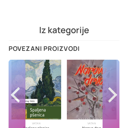
Iz kategorije
POVEZANI PROIZVODI
VATAN
VATAN
Spaljena pšenica
Narovo drvo