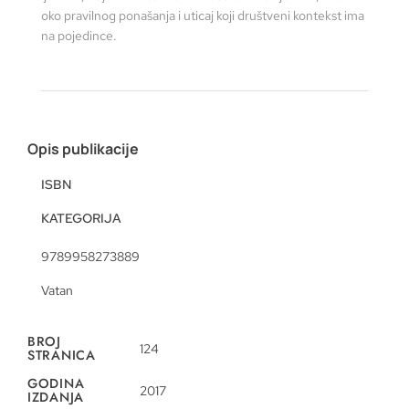
oko pravilnog ponašanja i uticaj koji društveni kontekst ima
na pojedince.
Opis publikacije
ISBN
KATEGORIJA
9789958273889
Vatan
BROJ
124
STRANICA
GODINA
2017
IZDANJA