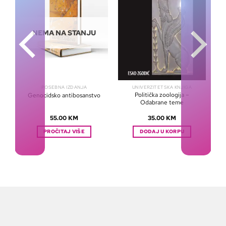
NEMA NA STANJU
POSEBNA IZDANJA
UNIVERZITETSKA KNJIGA
ni
Politička zoologija –
Genocidsko antibosanstvo
Odabrane teme
55.00
KM
35.00
KM
PROČITAJ VIŠE
DODAJ U KORPU