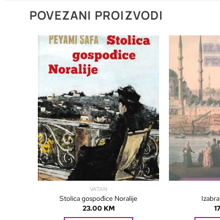
POVEZANI PROIZVODI
VATAN
Stolica gospođice Noralije
Izabra
23.00
KM
1