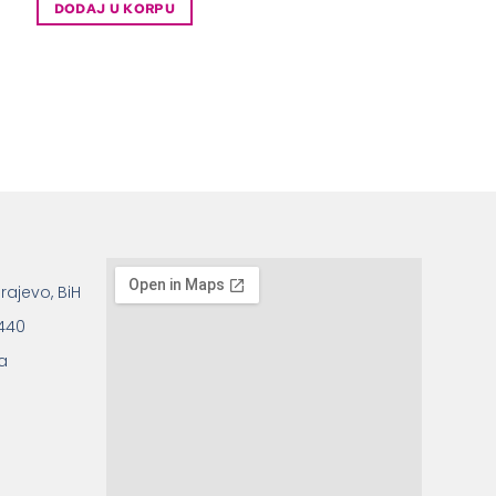
DODAJ U KORPU
rajevo, BiH
 440
a