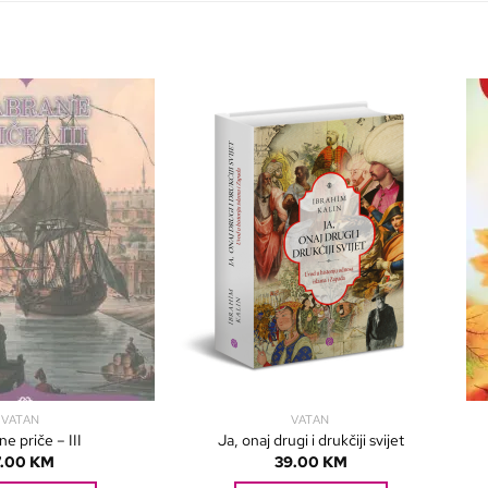
VATAN
VATAN
ne priče – III
Ja, onaj drugi i drukčiji svijet
7.00
KM
39.00
KM