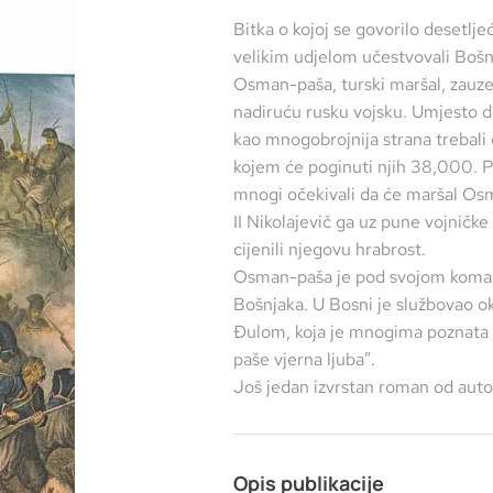
Bitka o kojoj se govorilo desetlje
velikim udjelom učestvovali Bošn
Osman-paša, turski maršal, zauze
nadiruću rusku vojsku. Umjesto da
kao mnogobrojnija strana trebali 
kojem će poginuti njih 38,000. Pl
mnogi očekivali da će maršal Osm
II Nikolajevič ga uz pune vojničke
cijenili njegovu hrabrost.
Osman-paša je pod svojom koma
Bošnjaka. U Bosni je službovao o
Đulom, koja je mnogima poznata 
paše vjerna ljuba”.
Još jedan izvrstan roman od aut
Opis publikacije