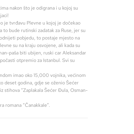
ćima nakon što je odigrana i u kojoj su
jaci!
o je tvrđavu Plevne u kojoj je dočekao
 to bude rutinski zadatak za Ruse, jer su
odnijeti pobjedu, to postaje mjesto na
evne su na kraju osvojene, ali kada su
an-paša biti ubijen, ruski car Aleksandar
 počasti otpremio za Istanbul. Svi su
ndom imao oko 15,000 vojnika, većinom
ko deset godina, gdje se oženio Šećer
iz stihova “Zaplakala Šećer Đula, Osman-
ora romana “Čanakkale”.