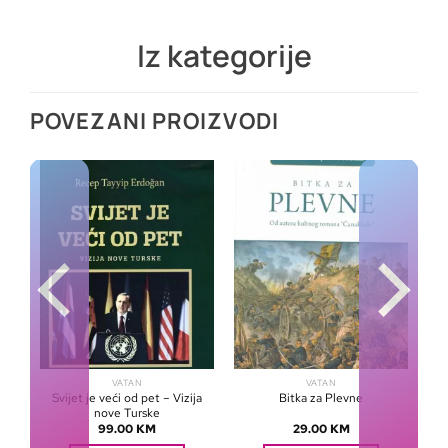
Iz kategorije
POVEZANI PROIZVODI
VATAN
VATAN
Svijet je veći od pet – Vizija
e
Bitka za Plevne
nove Turske
99.00
KM
29.00
KM