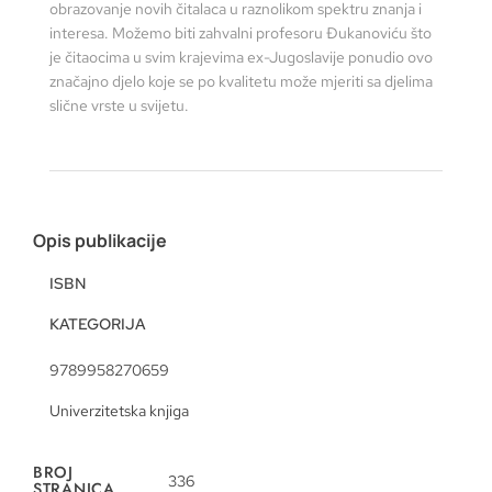
obrazovanje novih čitalaca u raznolikom spektru znanja i
interesa. Možemo biti zahvalni profesoru Đukanoviću što
je čitaocima u svim krajevima ex-Jugoslavije ponudio ovo
značajno djelo koje se po kvalitetu može mjeriti sa djelima
slične vrste u svijetu.
Opis publikacije
ISBN
KATEGORIJA
9789958270659
Univerzitetska knjiga
BROJ
336
STRANICA