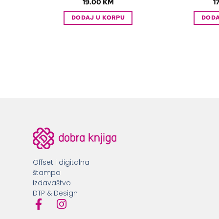
19.00
KM
1
DODAJ U KORPU
DODA
Offset i digitalna
štampa
Izdavaštvo
DTP & Design