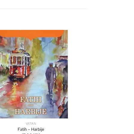
VATAN
Fatih – Harbije