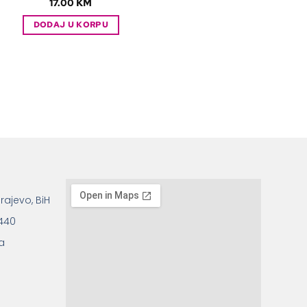
17.00
KM
DODAJ U KORPU
rajevo, BiH
 440
a