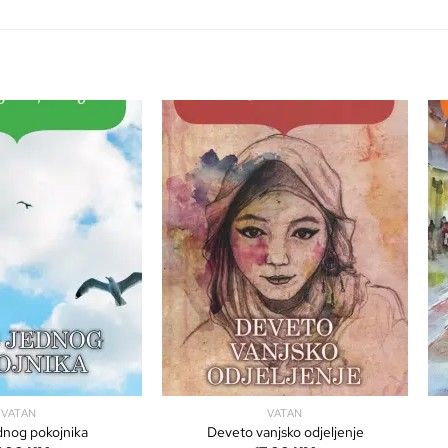
VATAN
VATAN
dnog pokojnika
Deveto vanjsko odjeljenje