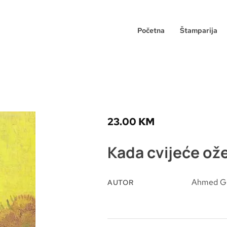
Početna
Štamparija
23.00
KM
Kada cvijeće ož
Ahmed Gu
AUTOR