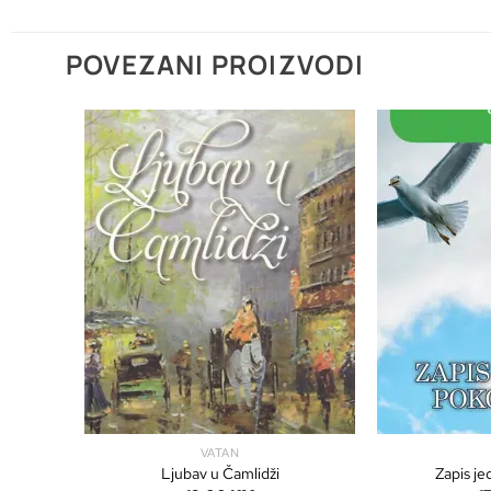
POVEZANI PROIZVODI
VATAN
Ljubav u Čamlidži
Zapis je