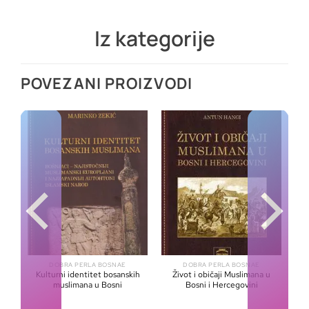
Iz kategorije
POVEZANI PROIZVODI
DOBRA PERLA BOSNAE
DOBRA PERLA BOSNAE
Kulturni identitet bosanskih
Život i običaji Muslimana u
muslimana u Bosni
Bosni i Hercegovini
ra